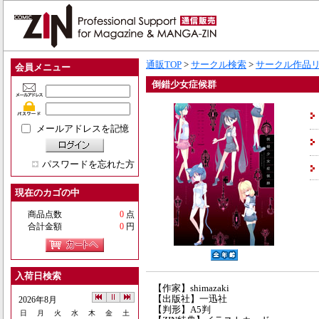
通販TOP
>
サークル検索
>
サークル作品
会員メニュー
倒錯少女症候群
メールアドレスを記憶
パスワードを忘れた方
現在のカゴの中
商品点数
0
点
合計金額
0
円
入荷日検索
【作家】shimazaki
【出版社】一迅社
2026年8月
【判形】A5判
日
月
火
水
木
金
土