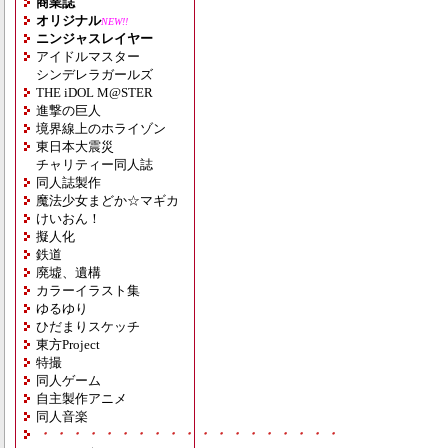
商業誌
オリジナル
NEW!!
ニンジャスレイヤー
アイドルマスター
シンデレラガールズ
THE iDOL M@STER
進撃の巨人
境界線上のホライゾン
東日本大震災
チャリティー同人誌
同人誌製作
魔法少女まどか☆マギカ
けいおん！
擬人化
鉄道
廃墟、遺構
カラーイラスト集
ゆるゆり
ひだまりスケッチ
東方Project
特撮
同人ゲーム
自主製作アニメ
同人音楽
・・・・・・・・・・・・・・・・・・・