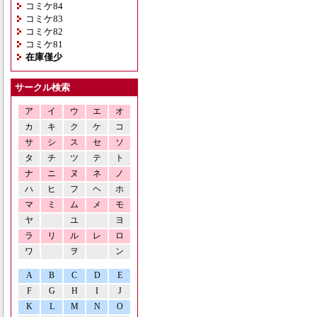
コミケ84
コミケ83
コミケ82
コミケ81
在庫僅少
サークル検索
ア
イ
ウ
エ
オ
カ
キ
ク
ケ
コ
サ
シ
ス
セ
ソ
タ
チ
ツ
テ
ト
ナ
ニ
ヌ
ネ
ノ
ハ
ヒ
フ
ヘ
ホ
マ
ミ
ム
メ
モ
ヤ
ユ
ヨ
ラ
リ
ル
レ
ロ
ワ
ヲ
ン
A
B
C
D
E
F
G
H
I
J
K
L
M
N
O