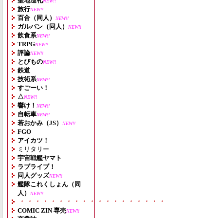
聖地巡礼
NEW!!
旅行
NEW!!
百合（同人）
NEW!!
ガルパン（同人）
NEW!!
飲食系
NEW!!
TRPG
NEW!!
評論
NEW!!
とびもの
NEW!!
鉄道
技術系
NEW!!
すごーい！
△
NEW!!
響け！
NEW!!
自転車
NEW!!
若おかみ（JS）
NEW!!
FGO
アイカツ！
ミリタリー
宇宙戦艦ヤマト
ラブライブ！
同人グッズ
NEW!!
艦隊これくしょん（同
人）
NEW!!
・・・・・・・・・・・・・・・・・・・
COMIC ZIN 専売
NEW!!