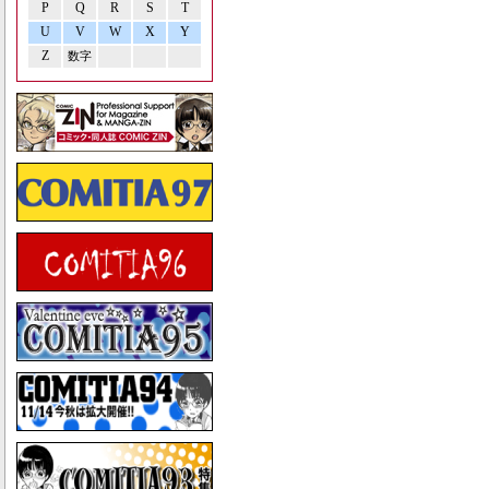
P
Q
R
S
T
U
V
W
X
Y
Z
数字