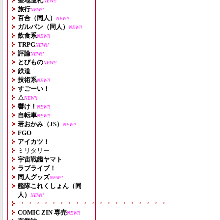
聖地巡礼
NEW!!
旅行
NEW!!
百合（同人）
NEW!!
ガルパン（同人）
NEW!!
飲食系
NEW!!
TRPG
NEW!!
評論
NEW!!
とびもの
NEW!!
鉄道
技術系
NEW!!
すごーい！
△
NEW!!
響け！
NEW!!
自転車
NEW!!
若おかみ（JS）
NEW!!
FGO
アイカツ！
ミリタリー
宇宙戦艦ヤマト
ラブライブ！
同人グッズ
NEW!!
艦隊これくしょん（同
人）
NEW!!
・・・・・・・・・・・・・・・・・・・
COMIC ZIN 専売
NEW!!