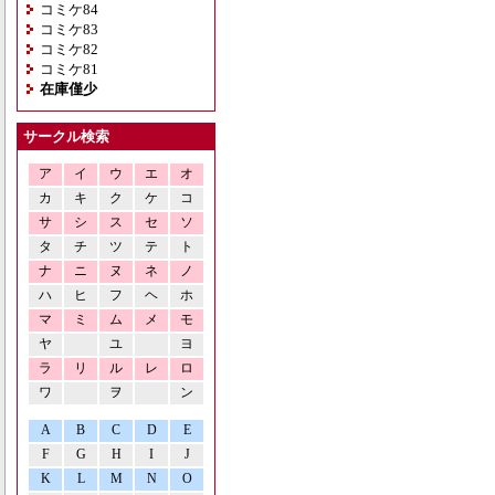
コミケ84
コミケ83
コミケ82
コミケ81
在庫僅少
サークル検索
ア
イ
ウ
エ
オ
カ
キ
ク
ケ
コ
サ
シ
ス
セ
ソ
タ
チ
ツ
テ
ト
ナ
ニ
ヌ
ネ
ノ
ハ
ヒ
フ
ヘ
ホ
マ
ミ
ム
メ
モ
ヤ
ユ
ヨ
ラ
リ
ル
レ
ロ
ワ
ヲ
ン
A
B
C
D
E
F
G
H
I
J
K
L
M
N
O