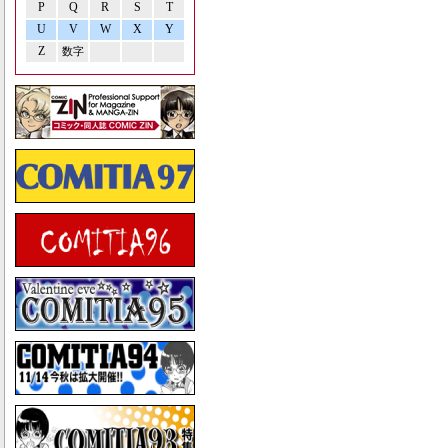
P
Q
R
S
T
U
V
W
X
Y
Z
数字