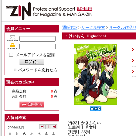
通販TOP
>
サークル検索
>
サークル作品
会員メニュー
・けいおん! Highschool
メールアドレスを記憶
パスワードを忘れた方
現在のカゴの中
商品点数
0
点
合計金額
0
円
入荷日検索
【作家】かきふらい
【出版社】芳文社
2026年8月
【判形】A5判
日
月
火
水
木
金
土