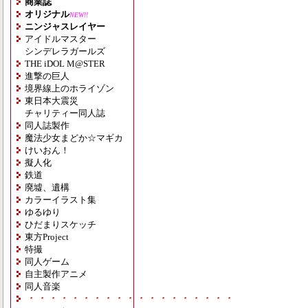
商業誌
オリジナル
NEW!!
ニンジャスレイヤー
アイドルマスター
シンデレラガールズ
THE iDOL M@STER
進撃の巨人
境界線上のホライゾン
東日本大震災
チャリティー同人誌
同人誌製作
魔法少女まどか☆マギカ
けいおん！
擬人化
鉄道
廃墟、遺構
カラーイラスト集
ゆるゆり
ひだまりスケッチ
東方Project
特撮
同人ゲーム
自主製作アニメ
同人音楽
・・・・・・・・・・・・・・・・・・・