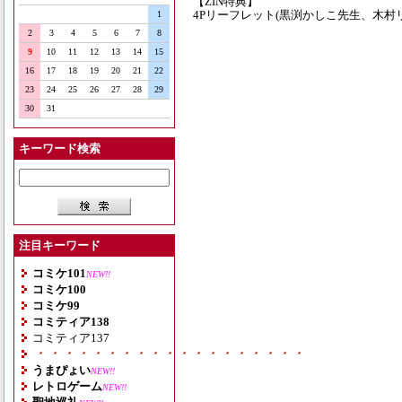
【ZIN特典】
4Pリーフレット(黒渕かしこ先生、木
1
2
3
4
5
6
7
8
9
10
11
12
13
14
15
16
17
18
19
20
21
22
23
24
25
26
27
28
29
30
31
キーワード検索
注目キーワード
コミケ101
NEW!!
コミケ100
コミケ99
コミティア138
コミティア137
・・・・・・・・・・・・・・・・・・・
うまぴょい
NEW!!
レトロゲーム
NEW!!