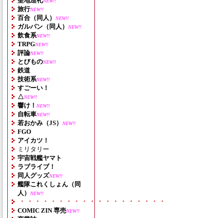
聖地巡礼
NEW!!
旅行
NEW!!
百合（同人）
NEW!!
ガルパン（同人）
NEW!!
飲食系
NEW!!
TRPG
NEW!!
評論
NEW!!
とびもの
NEW!!
鉄道
技術系
NEW!!
すごーい！
△
NEW!!
響け！
NEW!!
自転車
NEW!!
若おかみ（JS）
NEW!!
FGO
アイカツ！
ミリタリー
宇宙戦艦ヤマト
ラブライブ！
同人グッズ
NEW!!
艦隊これくしょん（同
人）
NEW!!
・・・・・・・・・・・・・・・・・・・
COMIC ZIN 専売
NEW!!