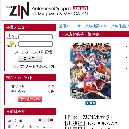
通販TOP
>
サークル検索
>
サークル作品
会員メニュー
・東方酔蝶華 第10巻
メールアドレスを記憶
パスワードを忘れた方
現在のカゴの中
商品点数
0
点
合計金額
0
円
入荷日検索
【作家】ZUN/水炊き
2026年8月
【出版社】KADOKAWA
日
月
火
水
木
金
土