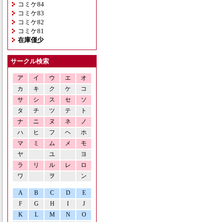
コミケ84
コミケ83
コミケ82
コミケ81
在庫僅少
サークル検索
ア
イ
ウ
エ
オ
カ
キ
ク
ケ
コ
サ
シ
ス
セ
ソ
タ
チ
ツ
テ
ト
ナ
ニ
ヌ
ネ
ノ
ハ
ヒ
フ
ヘ
ホ
マ
ミ
ム
メ
モ
ヤ
ユ
ヨ
ラ
リ
ル
レ
ロ
ワ
ヲ
ン
A
B
C
D
E
F
G
H
I
J
K
L
M
N
O