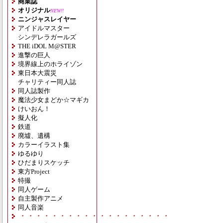
商業誌
オリジナル
NEW!!
ニンジャスレイヤー
アイドルマスター
シンデレラガールズ
THE iDOL M@STER
進撃の巨人
境界線上のホライゾン
東日本大震災
チャリティー同人誌
同人誌製作
魔法少女まどか☆マギカ
けいおん！
擬人化
鉄道
廃墟、遺構
カラーイラスト集
ゆるゆり
ひだまりスケッチ
東方Project
特撮
同人ゲーム
自主製作アニメ
同人音楽
・・・・・・・・・・・・・・・・・・・