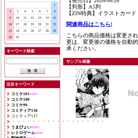
【発売日】2026/06/26
1
【判形】A5判
2
3
4
5
6
7
8
【ZIN特典】イラストカード
9
10
11
12
13
14
15
関連商品はこちら!
16
17
18
19
20
21
22
23
24
25
26
27
28
29
こちらの商品価格は変更され
30
31
更は、変更後の価格を自動
承ください。
キーワード検索
サンプル画像
注目キーワード
コミケ101
NEW!!
コミケ100
コミケ99
コミティア138
コミティア137
・・・・・・・・・・・・・・・・・・・
うまぴょい
NEW!!
レトロゲーム
NEW!!