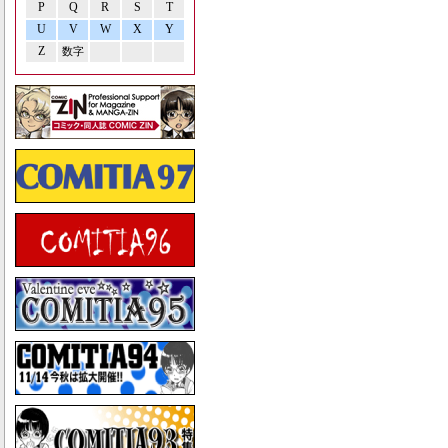
P
Q
R
S
T
U
V
W
X
Y
Z
数字