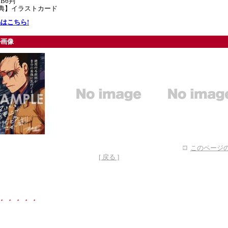
B6判
特典】イラストカード
はこちら!
ル画像
このページの
[ 戻る ]
・・・・・