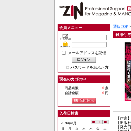
通販TOP
会員メニュー
雑用付与
メールアドレスを記憶
パスワードを忘れた方
現在のカゴの中
商品点数
0
点
合計金額
0
円
入荷日検索
【作家】
【出版
2026年8月
【発売日】
日
月
火
水
木
金
土