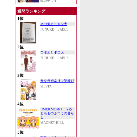
販売中です！
週間ランキング
1位
ネコ太とニャン太
FUNUKE LABLE
2位
ロボ太とポコ太
FUNUKE LABLE
3位
サクラ姫ネリマ証券12
SIESTA
4位
UME&MOMO うめ
ともものふつうの暮ら
し
MAGNET HILL
5位