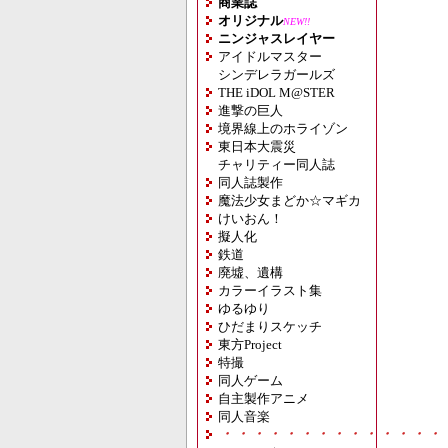
商業誌
オリジナル
NEW!!
ニンジャスレイヤー
アイドルマスター
シンデレラガールズ
THE iDOL M@STER
進撃の巨人
境界線上のホライゾン
東日本大震災
チャリティー同人誌
同人誌製作
魔法少女まどか☆マギカ
けいおん！
擬人化
鉄道
廃墟、遺構
カラーイラスト集
ゆるゆり
ひだまりスケッチ
東方Project
特撮
同人ゲーム
自主製作アニメ
同人音楽
・・・・・・・・・・・・・・