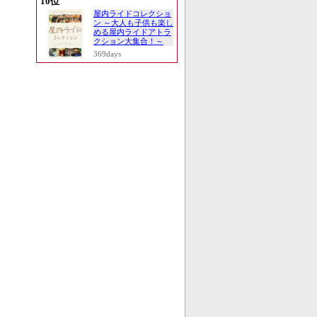
10位
屋内ライドコレクショ
ン ～大人も子供も楽し
める屋内ライドアトラ
クション大集合！～
369days