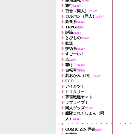
聖地巡礼
NEW!!
旅行
NEW!!
百合（同人）
NEW!!
ガルパン（同人）
NEW!!
飲食系
NEW!!
TRPG
NEW!!
評論
NEW!!
とびもの
NEW!!
鉄道
技術系
NEW!!
すごーい！
△
NEW!!
響け！
NEW!!
自転車
NEW!!
若おかみ（JS）
NEW!!
FGO
アイカツ！
ミリタリー
宇宙戦艦ヤマト
ラブライブ！
同人グッズ
NEW!!
艦隊これくしょん（同
人）
NEW!!
・・・・・・・・・・・・・・
COMIC ZIN 専売
NEW!!