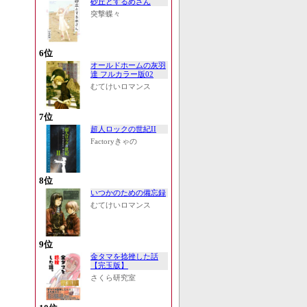
砂丘とするめさん
突撃蝶々
6位
オールドホームの灰羽
達 フルカラー版02
むてけいロマンス
7位
超人ロックの世紀II
Factoryきゃの
8位
いつかのための備忘録
むてけいロマンス
9位
金タマを捻挫した話
【完玉版】
さくら研究室