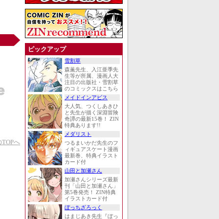
ピックアップ
雪割草
森薫先生、入江亜季先
生等が所属、漫画人大
注目の出版社・雪割草
のコミックスはこちら
メイドインアビス
大人気、つくしあきひ
と先生が描く深淵冒険
奇譚の最新15巻！ ZIN
特典あります!!
メダリスト
TOPへ
つるまいかだ先生のフ
ィギュアスケート漫画
最新巻、特典イラスト
カード付
山田と加瀬さん
加瀬さんシリーズ最新
刊「山田と加瀬さん」
第5巻発売！ ZIN特典
イラストカード付
ぼっちざろっく
はまじあき先生『ぼっ