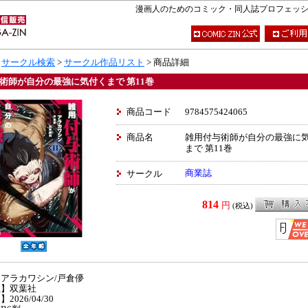
漫画人のためのコミック・同人誌プロフェッショナ
>
サークル検索
>
サークル作品リスト
> 商品詳細
術師が自分の最強に気付くまで 第11巻
商品コード
9784575424065
商品名
雑用付与術師が自分の最強に
まで 第11巻
商業誌
サークル
814
円
(税込)
アラカワシン/戸倉儚
社】双葉社
2026/04/30