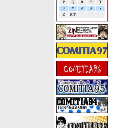
P
Q
R
S
T
U
V
W
X
Y
Z
数字