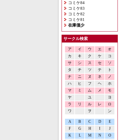
コミケ84
コミケ83
コミケ82
コミケ81
在庫僅少
サークル検索
ア
イ
ウ
エ
オ
カ
キ
ク
ケ
コ
サ
シ
ス
セ
ソ
タ
チ
ツ
テ
ト
ナ
ニ
ヌ
ネ
ノ
ハ
ヒ
フ
ヘ
ホ
マ
ミ
ム
メ
モ
ヤ
ユ
ヨ
ラ
リ
ル
レ
ロ
ワ
ヲ
ン
A
B
C
D
E
F
G
H
I
J
K
L
M
N
O