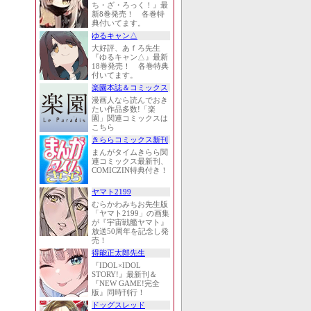
ち・ざ・ろっく！』最
新8巻発売！ 各巻特
典付いてます。
ゆるキャン△
大好評、あｆろ先生
『ゆるキャン△』最新
18巻発売！ 各巻特典
付いてます。
楽園本誌＆コミックス
漫画人なら読んでおき
たい作品多数!「楽
園」関連コミックスは
こちら
きららコミックス新刊
まんがタイムきらら関
連コミックス最新刊、
COMICZIN特典付き！
ヤマト2199
むらかわみちお先生版
「ヤマト2199」の画集
が『宇宙戦艦ヤマト』
放送50周年を記念し発
売！
得能正太郎先生
『IDOL×IDOL
STORY!』最新刊＆
『NEW GAME!完全
版』同時刊行！
ドッグスレッド