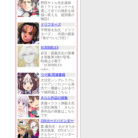
野田サトル先生最新
作！アイスホッケーを
通じて全ての挫折を祝
福へ変える、超回復の
物語1
ドリフターズ
平野耕太先生「ドリフ
ターズ」、待望の最新
7巻がついに刊行！
SCRIBBLES
必見！森薫先生の落書
き画集第3弾が登場。
特典は小冊子
「SCRIBBLES
color」！
ウマ娘 関連書籍
大注目シンデレラグレ
イやアンソロジーも発
売で一層盛り上がるウ
マ娘関連はこちら！
きらら作品の画集
美麗イラスト満載＆売
り切れ御免！ きらら
系作品の画集はこちら
です
ZINカードバインダー
森 薫先生・おがきちか
先生執筆、ZINオリジ
ナルカードバインダー